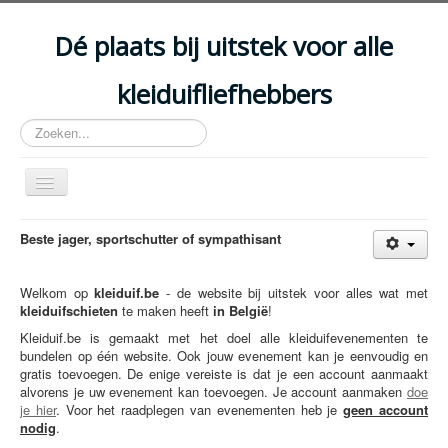
Year
Month
Year
Month
Dé plaats bij uitstek voor alle
kleiduifliefhebbers
Zoeken...
Schakelen
navigatie
HOME
Beste jager, sportschutter of sympathisant
ARTIKELS
Welkom op
kleiduif.be
- de website bij uitstek voor alles wat met
EVENEMENTEN
kleiduifschieten
te maken heeft
in België
!
ACCOMMODATIES
Kleiduif.be is gemaakt met het doel alle kleiduifevenementen te
bundelen op één website. Ook jouw evenement kan je eenvoudig en
CLUBS
gratis toevoegen. De enige vereiste is dat je een account aanmaakt
alvorens je uw evenement kan toevoegen. Je account aanmaken
doe
DISCIPLINES
je hier
. Voor het raadplegen van evenementen heb je
geen account
nodig
.
WETGEVING