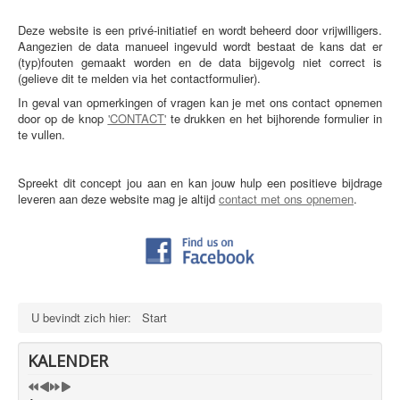
VERENIGINGEN
Deze website is een privé-initiatief en wordt beheerd door vrijwilligers.
Aangezien de data manueel ingevuld wordt bestaat de kans dat er
LINKS
(typ)fouten gemaakt worden en de data bijgevolg niet correct is
(gelieve dit te melden via het contactformulier).
CONTACT
In geval van opmerkingen of vragen kan je met ons contact opnemen
PRIVACYBELEID
door op de knop
'CONTACT'
te drukken en het bijhorende formulier in
te vullen.
SITEMAP
Spreekt dit concept jou aan en kan jouw hulp een positieve bijdrage
leveren aan deze website mag je altijd
contact met ons opnemen
.
U bevindt zich hier:
Start
KALENDER