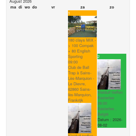
August 2026
ma
di
wo
do
vr
za
zo
1
180 clays MIX -
> 100 Compak
+ 80 English
2
Sporting
09:00
Club de Ball
Trap à Sains-
Lès-Marquion -
Le Dievre,
62860 Sains-
Kleiduif treffen
lès-Marquion,
Kasterlee
Frankrijk
09:00
Kasterlee ,
België
Datum :
2026-
08-02
Kleiduif treffen