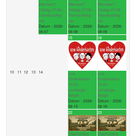
Wanneer?
Wanneer?
Wanneer?
Vrijdag 07/08 -
Vrijdag 07/08 -
Vrijdag 07/08 -
Teambuilding
Teambuilding
Teambuilding
(op
(op
(op
Datum :
2026-
Datum :
2026-
Datum :
2026-
08-07
08-08
08-09
15
16
10
11
12
13
14
vzw
vzw
Kinderharten
Kinderharten
10:00
10:00
Lemberge ,
Lemberge ,
België
België
Datum :
2026-
Datum :
2026-
08-15
08-16
22
23
Clayhunters
Clayhunters