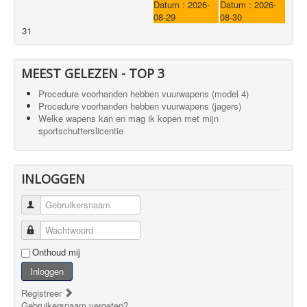
Datum :
2026-
Datum :
2026-
08-29
08-30
31
MEEST GELEZEN - TOP 3
Procedure voorhanden hebben vuurwapens (model 4)
Procedure voorhanden hebben vuurwapens (jagers)
Welke wapens kan en mag ik kopen met mijn
sportschutterslicentie
INLOGGEN
Gebruikersnaam
Wachtwoord
Onthoud mij
Inloggen
Registreer
Gebruikersnaam vergeten?