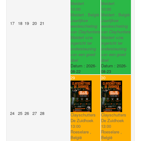
Meldert
Meldert
10:00
10:00
Meldert , België
Meldert , België
Jaarlijkse
Jaarlijkse
17
18
19
20
21
weideschieting
weideschieting
van Clayhunters
van Clayhunters
Meldert vzw,
Meldert vzw,
ingericht ter
ingericht ter
ondersteuning
ondersteuning
van een goed
van een goed
doel
doel
Datum :
2026-
Datum :
2026-
08-22
08-23
29
30
24
25
26
27
28
Clayschutters
Clayschutters
De Zuidhoek
De Zuidhoek
13:00
13:00
Roeselare ,
Roeselare ,
België
België