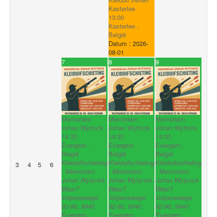
Kasterlee
13:00
Kasterlee ,
België
Datum :
2026-
08-01
7
8
9
Memoriam
Memoriam
Memoriam
Johan Wytinck
Johan Wytinck
Johan Wytinck
14:33
14:33
14:33
Evergem ,
Evergem ,
Evergem ,
België
België
België
Kleiduifschieting
Kleiduifschieting
Kleiduifschieting
3
4
5
6
- Memoriam
- Memoriam
- Memoriam
Johan Wytynck
Johan Wytynck
Johan Wytynck
Waar?
Waar?
Waar?
Volpenswege
Volpenswege
Volpenswege
92-96, 9940
92-96, 9940
92-96, 9940
Evergem
Evergem
Evergem