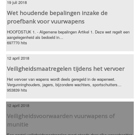
19 juli 2018
VERENIGINGEN
Wet houdende bepalingen inzake de
LINKS
proefbank voor vuurwapens
CONTACT
HOOFDSTUK 1. - Algemene bepalingen Artikel 1. Deze wet regelt een
aangelegenheid als bedoeld in…
PRIVACYBELEID
697770 hits
SITEMAP
12 april 2018
Veiligheidsmaatregelen tijdens het vervoer
Het vervoer van wapens wordt deels geregeld in de wapenwet.
Vergunninghouders, jagers, bijzondere wachters, sportschutters…
953839 hits
12 april 2018
Veiligheidsvoorwaarden vuurwapens of
munitie
Een aantal veiligheidsmaatregelen moet steeds door elke wapenbezitter