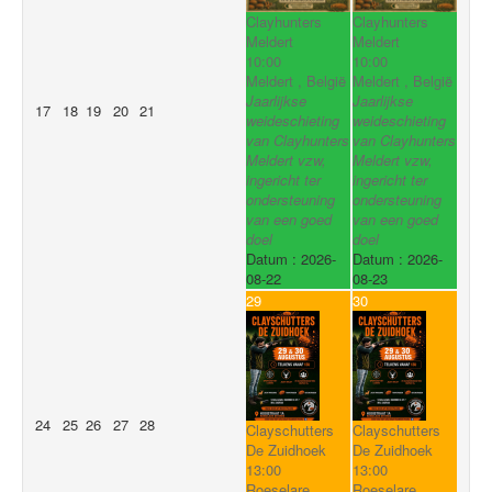
Clayhunters
Clayhunters
Meldert
Meldert
10:00
10:00
Meldert , België
Meldert , België
Jaarlijkse
Jaarlijkse
17
18
19
20
21
weideschieting
weideschieting
van Clayhunters
van Clayhunters
Meldert vzw,
Meldert vzw,
ingericht ter
ingericht ter
ondersteuning
ondersteuning
van een goed
van een goed
doel
doel
Datum :
2026-
Datum :
2026-
08-22
08-23
29
30
24
25
26
27
28
Clayschutters
Clayschutters
De Zuidhoek
De Zuidhoek
13:00
13:00
Roeselare ,
Roeselare ,