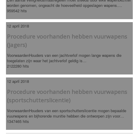
worden genomen, ongeacht de hoeveelheid opgeslagen wapens.…
959542 hits
12 april 2018
Procedure voorhanden hebben vuurwapens
(jagers)
VoorwaardenHouders van een jachtverlof mogen lange wapens die
toegelaten zijn waar het jachtverlof geldig is…
2122280 hits
12 april 2018
Procedure voorhanden hebben vuurwapens
(sportschutterslicentie)
VoorwaardenHouders van een sportschutterslicentie mogen bepaalde
vuurwapens en bijhorende munitie hebben die ontworpen zijn voor…
1347465 hits