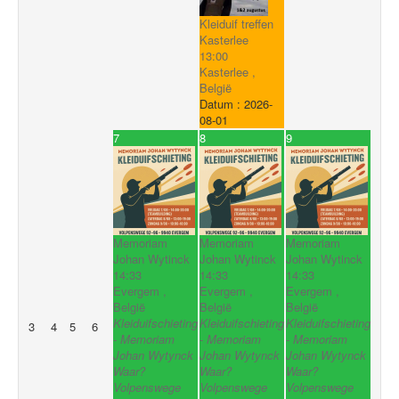
Kleiduif treffen
Kasterlee
13:00
Kasterlee ,
België
Datum :
2026-
08-01
7
8
9
Memoriam
Memoriam
Memoriam
Johan Wytinck
Johan Wytinck
Johan Wytinck
14:33
14:33
14:33
Evergem ,
Evergem ,
Evergem ,
België
België
België
Kleiduifschieting
Kleiduifschieting
Kleiduifschieting
3
4
5
6
- Memoriam
- Memoriam
- Memoriam
Johan Wytynck
Johan Wytynck
Johan Wytynck
Waar?
Waar?
Waar?
Volpenswege
Volpenswege
Volpenswege