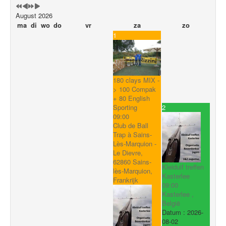
August 2026
ma
di
wo
do
vr
za
zo
1
180 clays MIX -
> 100 Compak
+ 80 English
2
Sporting
09:00
Club de Ball
Trap à Sains-
Lès-Marquion -
Le Dievre,
62860 Sains-
Kleiduif treffen
lès-Marquion,
Kasterlee
Frankrijk
09:00
Kasterlee ,
België
Datum :
2026-
08-02