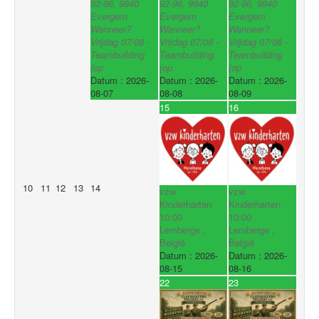
92-96, 9940
92-96, 9940
92-96, 9940
Evergem
Evergem
Evergem
Wanneer?
Wanneer?
Wanneer?
Vrijdag 07/08 -
Vrijdag 07/08 -
Vrijdag 07/08 -
Teambuilding
Teambuilding
Teambuilding
(op
(op
(op
Datum :
2026-
Datum :
2026-
Datum :
2026-
08-07
08-08
08-09
15
16
10
11
12
13
14
vzw
vzw
Kinderharten
Kinderharten
10:00
10:00
Lemberge ,
Lemberge ,
België
België
Datum :
2026-
Datum :
2026-
08-15
08-16
22
23