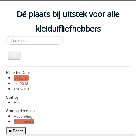
Year
Month
Year
Month
Dé plaats bij uitstek voor alle
kleiduifliefhebbers
Zoeken...
Schakelen
navigatie
HOME
Filter by Date
Show all
ARTIKELS
juli 2018
apr 2018
EVENEMENTEN
Sort by
ACCOMMODATIES
Hits
Sorting direction
CLUBS
Ascending
Descending
DISCIPLINES
Reset
WETGEVING