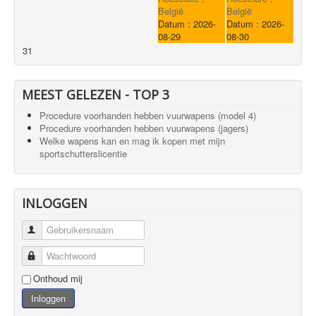
België
België
Datum :
2026-
Datum :
2026-
08-29
08-30
31
MEEST GELEZEN - TOP 3
Procedure voorhanden hebben vuurwapens (model 4)
Procedure voorhanden hebben vuurwapens (jagers)
Welke wapens kan en mag ik kopen met mijn
sportschutterslicentie
INLOGGEN
Gebruikersnaam
Wachtwoord
Onthoud mij
Inloggen