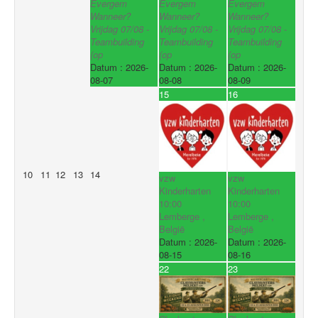
Evergem
Evergem
Evergem
Wanneer?
Wanneer?
Wanneer?
Vrijdag 07/08 -
Vrijdag 07/08 -
Vrijdag 07/08 -
Teambuilding
Teambuilding
Teambuilding
(op
(op
(op
Datum :
2026-
Datum :
2026-
Datum :
2026-
08-07
08-08
08-09
15
16
10
11
12
13
14
vzw
vzw
Kinderharten
Kinderharten
10:00
10:00
Lemberge ,
Lemberge ,
België
België
Datum :
2026-
Datum :
2026-
08-15
08-16
22
23