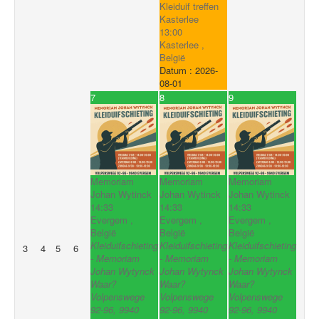
Kleiduif treffen
Kasterlee
13:00
Kasterlee ,
België
Datum :
2026-
08-01
7
8
9
Memoriam
Memoriam
Memoriam
Johan Wytinck
Johan Wytinck
Johan Wytinck
14:33
14:33
14:33
Evergem ,
Evergem ,
Evergem ,
België
België
België
Kleiduifschieting
Kleiduifschieting
Kleiduifschieting
3
4
5
6
- Memoriam
- Memoriam
- Memoriam
Johan Wytynck
Johan Wytynck
Johan Wytynck
Waar?
Waar?
Waar?
Volpenswege
Volpenswege
Volpenswege
92-96, 9940
92-96, 9940
92-96, 9940