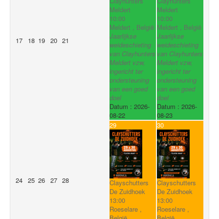
Clayhunters
Clayhunters
Meldert
Meldert
10:00
10:00
Meldert , België
Meldert , België
Jaarlijkse
Jaarlijkse
17
18
19
20
21
weideschieting
weideschieting
van Clayhunters
van Clayhunters
Meldert vzw,
Meldert vzw,
ingericht ter
ingericht ter
ondersteuning
ondersteuning
van een goed
van een goed
doel
doel
Datum :
2026-
Datum :
2026-
08-22
08-23
29
30
24
25
26
27
28
Clayschutters
Clayschutters
De Zuidhoek
De Zuidhoek
13:00
13:00
Roeselare ,
Roeselare ,
België
België