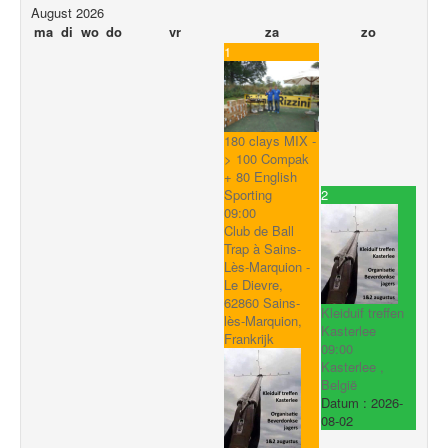
August 2026
ma
di
wo
do
vr
za
zo
1
180 clays MIX -
> 100 Compak
+ 80 English
2
Sporting
09:00
Club de Ball
Trap à Sains-
Lès-Marquion -
Le Dievre,
62860 Sains-
Kleiduif treffen
lès-Marquion,
Kasterlee
Frankrijk
09:00
Kasterlee ,
België
Datum :
2026-
08-02