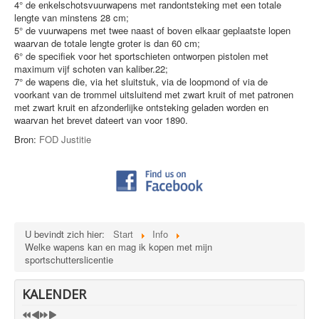
4° de enkelschotsvuurwapens met randontsteking met een totale
VERENIGINGEN
lengte van minstens 28 cm;
5° de vuurwapens met twee naast of boven elkaar geplaatste lopen
LINKS
waarvan de totale lengte groter is dan 60 cm;
6° de specifiek voor het sportschieten ontworpen pistolen met
CONTACT
maximum vijf schoten van kaliber.22;
7° de wapens die, via het sluitstuk, via de loopmond of via de
PRIVACYBELEID
voorkant van de trommel uitsluitend met zwart kruit of met patronen
met zwart kruit en afzonderlijke ontsteking geladen worden en
SITEMAP
waarvan het brevet dateert van voor 1890.
Bron:
FOD Justitie
U bevindt zich hier:
Start
Info
Welke wapens kan en mag ik kopen met mijn
sportschutterslicentie
KALENDER