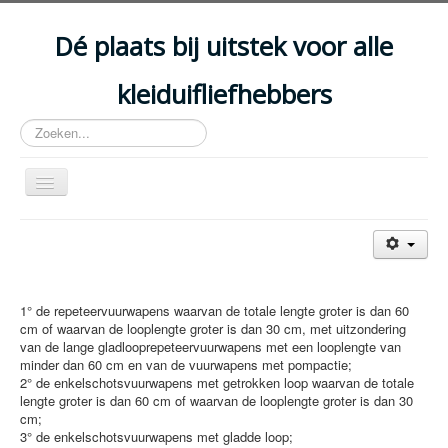
Year
Month
Year
Month
Dé plaats bij uitstek voor alle
kleiduifliefhebbers
Zoeken...
Schakelen
navigatie
HOME
ARTIKELS
EVENEMENTEN
1° de repeteervuurwapens waarvan de totale lengte groter is dan 60
cm of waarvan de looplengte groter is dan 30 cm, met uitzondering
ACCOMMODATIES
van de lange gladlooprepeteervuurwapens met een looplengte van
minder dan 60 cm en van de vuurwapens met pompactie;
CLUBS
2° de enkelschotsvuurwapens met getrokken loop waarvan de totale
lengte groter is dan 60 cm of waarvan de looplengte groter is dan 30
DISCIPLINES
cm;
WETGEVING
3° de enkelschotsvuurwapens met gladde loop;