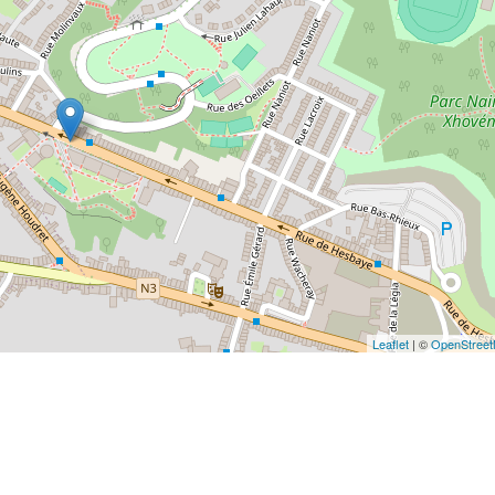
Leaflet
| ©
OpenStree