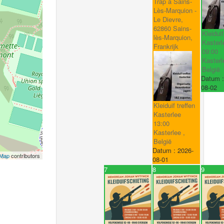
Trap à Sains-
Lès-Marquion -
Le Dievre,
62860 Sains-
Kleiduif
lès-Marquion,
Kasterl
Frankrijk
09:00
Kasterl
België
Datum 
08-02
Kleiduif treffen
Kasterlee
13:00
Kasterlee ,
België
Datum :
2026-
tMap
contributors
08-01
7
8
9