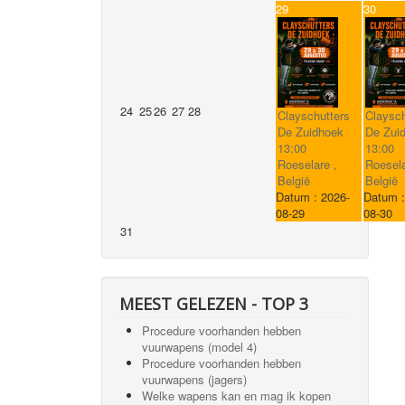
29
30
24
25
26
27
28
Clayschutters
Claysch
De Zuidhoek
De Zui
13:00
13:00
Roeselare ,
Roesela
België
België
Datum :
2026-
Datum 
08-29
08-30
31
MEEST GELEZEN - TOP 3
Procedure voorhanden hebben
vuurwapens (model 4)
Procedure voorhanden hebben
vuurwapens (jagers)
Welke wapens kan en mag ik kopen