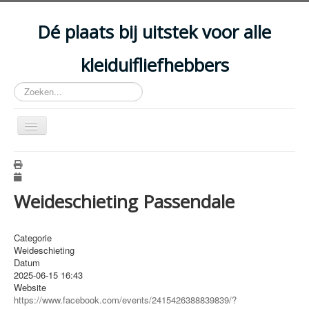
Year
Month
Year
Month
Dé plaats bij uitstek voor alle
kleiduifliefhebbers
Zoeken...
Schakelen
navigatie
HOME
ARTIKELS
Weideschieting Passendale
EVENEMENTEN
ACCOMMODATIES
Categorie
Weideschieting
CLUBS
Datum
2025-06-15
16:43
DISCIPLINES
Website
https://www.facebook.com/events/2415426388839839/?
WETGEVING