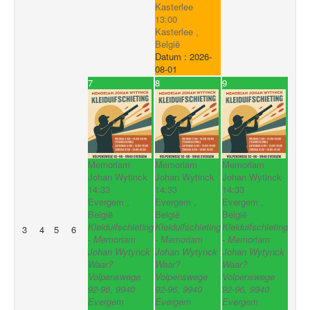
Kasterlee
13:00
Kasterlee ,
België
Datum :
2026-
08-01
7
8
9
Memoriam
Memoriam
Memoriam
Johan Wytinck
Johan Wytinck
Johan Wytinck
14:33
14:33
14:33
Evergem ,
Evergem ,
Evergem ,
België
België
België
Kleiduifschieting
Kleiduifschieting
Kleiduifschieting
3
4
5
6
- Memoriam
- Memoriam
- Memoriam
Johan Wytynck
Johan Wytynck
Johan Wytynck
Waar?
Waar?
Waar?
Volpenswege
Volpenswege
Volpenswege
92-96, 9940
92-96, 9940
92-96, 9940
Evergem
Evergem
Evergem