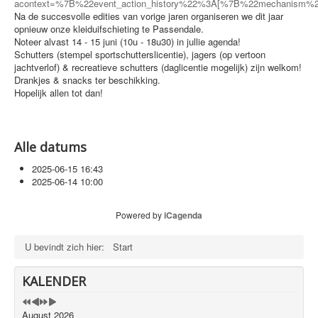
acontext=%7B%22event_action_history%22%3A[%7B%22mechanism
VERENIGINGEN
Na de succesvolle edities van vorige jaren organiseren we dit jaar
opnieuw onze kleiduifschieting te Passendale.
LINKS
Noteer alvast 14 - 15 juni (10u - 18u30) in jullie agenda!
Schutters (stempel sportschutterslicentie), jagers (op vertoon
CONTACT
jachtverlof) & recreatieve schutters (daglicentie mogelijk) zijn welkom!
Drankjes & snacks ter beschikking.
PRIVACYBELEID
Hopelijk allen tot dan!
SITEMAP
Alle datums
2025-06-15
16:43
2025-06-14
10:00
Powered by
iCagenda
U bevindt zich hier:
Start
KALENDER
August 2026