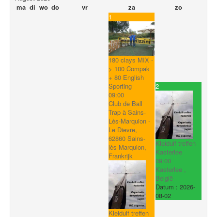
ma
di
wo
do
vr
za
zo
1
180 clays MIX -
> 100 Compak
+ 80 English
2
Sporting
09:00
Club de Ball
Trap à Sains-
Lès-Marquion -
Le Dievre,
62860 Sains-
Kleiduif treffen
lès-Marquion,
Kasterlee
Frankrijk
09:00
Kasterlee ,
België
Datum :
2026-
08-02
Kleiduif treffen