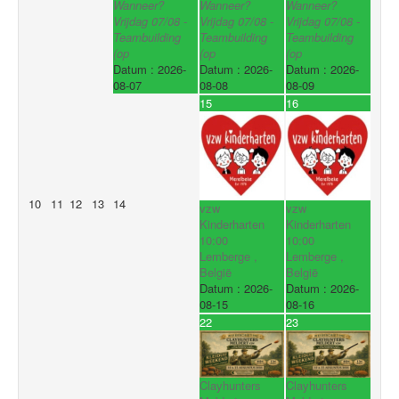
Wanneer?
Wanneer?
Wanneer?
Vrijdag 07/08 -
Vrijdag 07/08 -
Vrijdag 07/08 -
Teambuilding
Teambuilding
Teambuilding
(op
(op
(op
Datum :
2026-
Datum :
2026-
Datum :
2026-
08-07
08-08
08-09
15
16
10
11
12
13
14
vzw
vzw
Kinderharten
Kinderharten
10:00
10:00
Lemberge ,
Lemberge ,
België
België
Datum :
2026-
Datum :
2026-
08-15
08-16
22
23
Clayhunters
Clayhunters