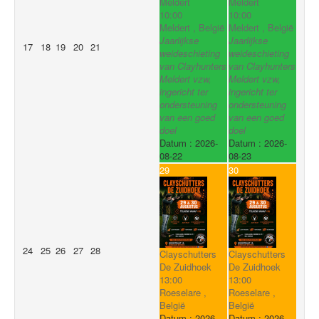
Meldert
Meldert
10:00
10:00
Meldert , België
Meldert , België
Jaarlijkse
Jaarlijkse
17
18
19
20
21
weideschieting
weideschieting
van Clayhunters
van Clayhunters
Meldert vzw,
Meldert vzw,
ingericht ter
ingericht ter
ondersteuning
ondersteuning
van een goed
van een goed
doel
doel
Datum :
2026-
Datum :
2026-
08-22
08-23
29
30
24
25
26
27
28
Clayschutters
Clayschutters
De Zuidhoek
De Zuidhoek
13:00
13:00
Roeselare ,
Roeselare ,
België
België
Datum :
2026-
Datum :
2026-