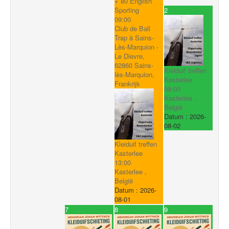
+ 80 English
2
Sporting
09:00
Club de Ball
Trap à Sains-
Lès-Marquion -
Le Dievre,
62860 Sains-
Kleiduif treffen
lès-Marquion,
Kasterlee
Frankrijk
09:00
Kasterlee ,
België
Datum :
2026-
08-02
Kleiduif treffen
Kasterlee
13:00
Kasterlee ,
België
Datum :
2026-
08-01
7
8
9