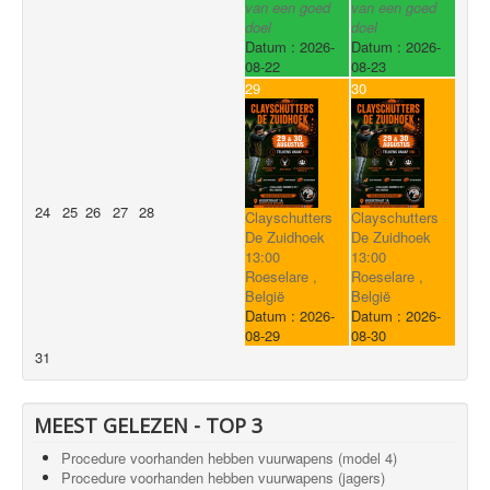
van een goed
van een goed
doel
doel
Datum :
2026-
Datum :
2026-
08-22
08-23
29
30
24
25
26
27
28
Clayschutters
Clayschutters
De Zuidhoek
De Zuidhoek
13:00
13:00
Roeselare ,
Roeselare ,
België
België
Datum :
2026-
Datum :
2026-
08-29
08-30
31
MEEST GELEZEN - TOP 3
Procedure voorhanden hebben vuurwapens (model 4)
Procedure voorhanden hebben vuurwapens (jagers)