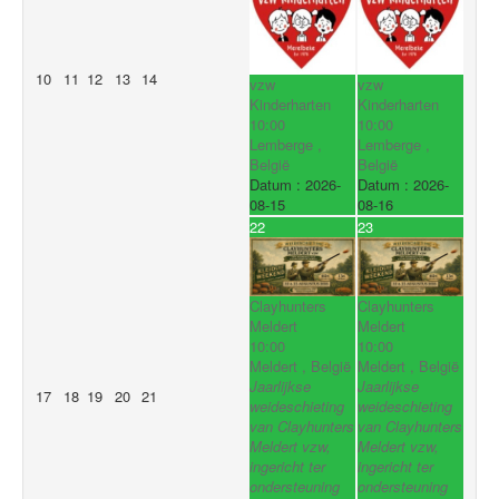
10
11
12
13
14
vzw
vzw
Kinderharten
Kinderharten
10:00
10:00
Lemberge ,
Lemberge ,
België
België
Datum :
2026-
Datum :
2026-
08-15
08-16
22
23
Clayhunters
Clayhunters
Meldert
Meldert
10:00
10:00
Meldert , België
Meldert , België
Jaarlijkse
Jaarlijkse
17
18
19
20
21
weideschieting
weideschieting
van Clayhunters
van Clayhunters
Meldert vzw,
Meldert vzw,
ingericht ter
ingericht ter
ondersteuning
ondersteuning