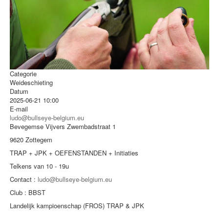
VERENIGINGEN
LINKS
CONTACT
PRIVACYBELEID
Categorie
SITEMAP
Weideschieting
Datum
2025-06-21
10:00
E-mail
ludo@bullseye-belgium.eu
Bevegemse Vijvers Zwembadstraat 1
9620 Zottegem
TRAP + JPK + OEFENSTANDEN + Initiaties
Telkens van 10 - 19u
Contact :
ludo@bullseye-belgium.eu
Club : BBST
Landelijk kampioenschap (FROS) TRAP & JPK