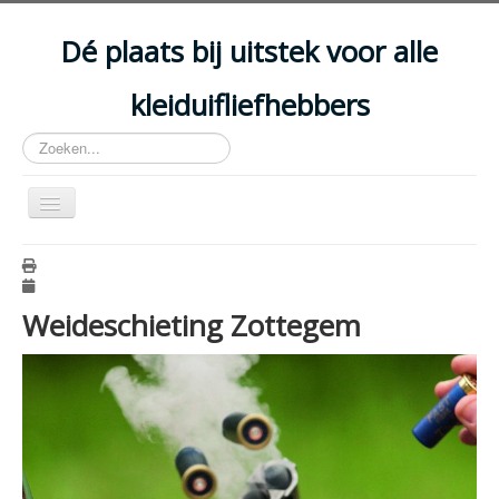
Year
Month
Year
Month
Dé plaats bij uitstek voor alle
kleiduifliefhebbers
Zoeken...
Schakelen
navigatie
HOME
ARTIKELS
Weideschieting Zottegem
EVENEMENTEN
ACCOMMODATIES
CLUBS
DISCIPLINES
WETGEVING