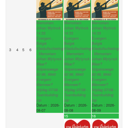
Memoriam
Memoriam
Memoriam
Johan Wytinck
Johan Wytinck
Johan Wytinck
14:33
14:33
14:33
Evergem ,
Evergem ,
Evergem ,
België
België
België
Kleiduifschieting
Kleiduifschieting
Kleiduifschieting
3
4
5
6
- Memoriam
- Memoriam
- Memoriam
Johan Wytynck
Johan Wytynck
Johan Wytynck
Waar?
Waar?
Waar?
Volpenswege
Volpenswege
Volpenswege
92-96, 9940
92-96, 9940
92-96, 9940
Evergem
Evergem
Evergem
Wanneer?
Wanneer?
Wanneer?
Vrijdag 07/08 -
Vrijdag 07/08 -
Vrijdag 07/08 -
Teambuilding
Teambuilding
Teambuilding
(op
(op
(op
Datum :
2026-
Datum :
2026-
Datum :
2026-
08-07
08-08
08-09
15
16