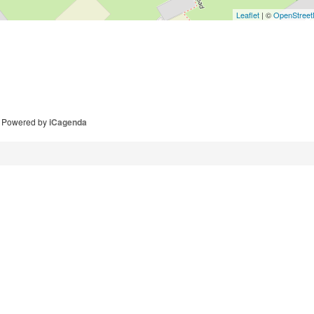
Leaflet
| ©
OpenStree
Powered by
iCagenda