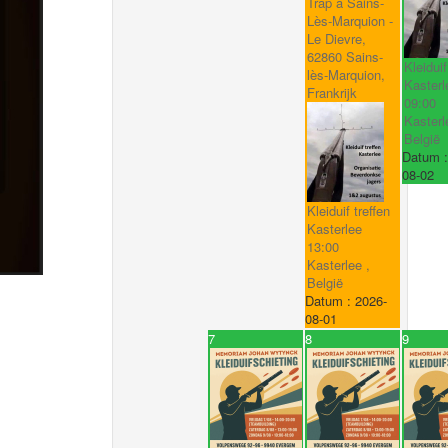
Trap à Sains-
Lès-Marquion -
Le Dievre,
62860 Sains-
Kleiduif
lès-Marquion,
Kasterl
Frankrijk
09:00
Kasterl
België
Datum 
08-02
Kleiduif treffen
Kasterlee
13:00
Kasterlee ,
België
Datum :
2026-
08-01
7
8
9