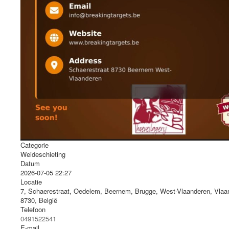
Categorie
Weideschieting
Datum
2026-07-05
22:27
Locatie
7, Schaerestraat, Oedelem, Beernem, Brugge, West-Vlaanderen, Vlaa
8730, België
Telefoon
0491522541
E-mail