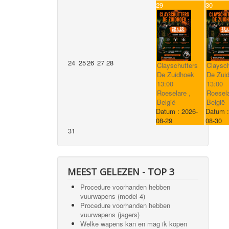
29
30
24
25
26
27
28
Clayschutters
Claysch
De Zuidhoek
De Zui
13:00
13:00
Roeselare ,
Roesela
België
België
Datum :
2026-
Datum 
08-29
08-30
31
MEEST GELEZEN - TOP 3
Procedure voorhanden hebben
vuurwapens (model 4)
Procedure voorhanden hebben
vuurwapens (jagers)
Welke wapens kan en mag ik kopen