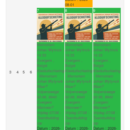
08-01
7
8
9
Memoriam
Memoriam
Memoriam
Johan Wytinck
Johan Wytinck
Johan Wytinck
14:33
14:33
14:33
Evergem ,
Evergem ,
Evergem ,
België
België
België
Kleiduifschieting
Kleiduifschieting
Kleiduifschieting
3
4
5
6
- Memoriam
- Memoriam
- Memoriam
Johan Wytynck
Johan Wytynck
Johan Wytynck
Waar?
Waar?
Waar?
Volpenswege
Volpenswege
Volpenswege
92-96, 9940
92-96, 9940
92-96, 9940
Evergem
Evergem
Evergem
Wanneer?
Wanneer?
Wanneer?
Vrijdag 07/08 -
Vrijdag 07/08 -
Vrijdag 07/08 -
Teambuilding
Teambuilding
Teambuilding
(op
(op
(op
Datum :
2026-
Datum :
2026-
Datum :
2026-