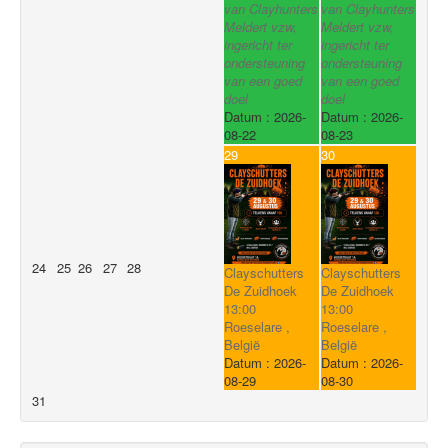
van Clayhunters
van Clayhunters
Meldert vzw,
Meldert vzw,
ingericht ter
ingericht ter
ondersteuning
ondersteuning
van een goed
van een goed
doel
doel
Datum :
2026-
Datum :
2026-
08-22
08-23
29
30
24
25
26
27
28
Clayschutters
Clayschutters
De Zuidhoek
De Zuidhoek
13:00
13:00
Roeselare ,
Roeselare ,
België
België
Datum :
2026-
Datum :
2026-
08-29
08-30
31