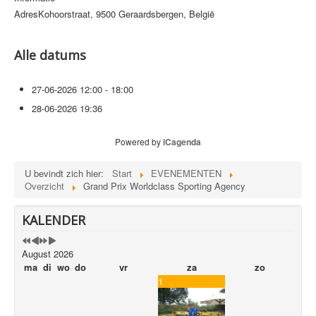
Adres
Kohoorstraat, 9500 Geraardsbergen, België
VERENIGINGEN
LINKS
Alle datums
CONTACT
PRIVACYBELEID
27-06-2026
12:00 - 18:00
28-06-2026
19:36
SITEMAP
Powered by
iCagenda
U bevindt zich hier:
Start
EVENEMENTEN
Overzicht
Grand Prix Worldclass Sporting Agency
KALENDER
August 2026
ma
di
wo
do
vr
za
zo
1