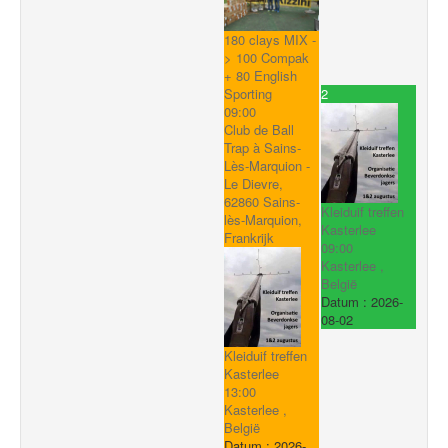
180 clays MIX -
> 100 Compak
+ 80 English
2
Sporting
09:00
Club de Ball
Trap à Sains-
Lès-Marquion -
Le Dievre,
62860 Sains-
Kleiduif treffen
lès-Marquion,
Kasterlee
Frankrijk
09:00
Kasterlee ,
België
Datum :
2026-
08-02
Kleiduif treffen
Kasterlee
13:00
Kasterlee ,
België
Datum :
2026-