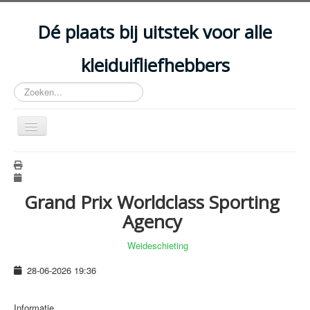
Year
Month
Year
Month
Dé plaats bij uitstek voor alle
kleiduifliefhebbers
Zoeken...
Schakelen
navigatie
HOME
ARTIKELS
Grand Prix Worldclass Sporting
EVENEMENTEN
Agency
ACCOMMODATIES
Weideschieting
CLUBS
28-06-2026
19:36
DISCIPLINES
WETGEVING
Informatie