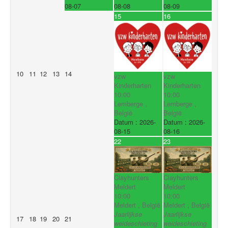
08-07
08-08
08-09
15
16
10
11
12
13
14
vzw
vzw
Kinderharten
Kinderharten
10:00
10:00
Lemberge ,
Lemberge ,
België
België
Datum :
2026-
Datum :
2026-
08-15
08-16
22
23
Clayhunters
Clayhunters
Meldert
Meldert
10:00
10:00
Meldert , België
Meldert , België
Jaarlijkse
Jaarlijkse
17
18
19
20
21
weideschieting
weideschieting