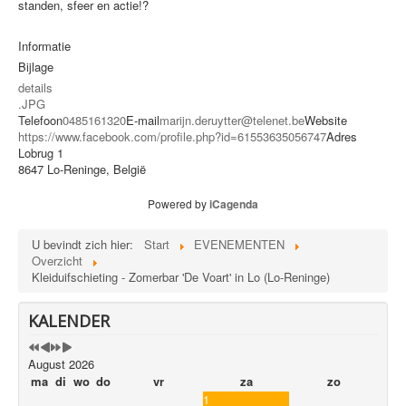
standen, sfeer en actie!?
VERENIGINGEN
Informatie
LINKS
Bijlage
CONTACT
details
.JPG
PRIVACYBELEID
Telefoon
0485161320
E-mail
marijn.deruytter@telenet.be
Website
https://www.facebook.com/profile.php?id=61553635056747
Adres
SITEMAP
Lobrug 1
8647 Lo-Reninge, België
Powered by
iCagenda
U bevindt zich hier:
Start
EVENEMENTEN
Overzicht
Kleiduifschieting - Zomerbar 'De Voart' in Lo (Lo-Reninge)
KALENDER
August 2026
ma
di
wo
do
vr
za
zo
1