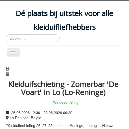
Year
Month
Year
Month
Dé plaats bij uitstek voor alle
kleiduifliefhebbers
Zoeken...
Schakelen
navigatie
HOME
ARTIKELS
Kleiduifschieting - Zomerbar 'De
EVENEMENTEN
Voart' in Lo (Lo-Reninge)
ACCOMMODATIES
Weideschieting
CLUBS
26-06-2026
12:30
-
28-06-2026
09:30
DISCIPLINES
Lo-Reninge, België
?Kleiduifschieting 26–27–28 juni in Lo‑Reninge, Lobrug 1. Nieuwe
WETGEVING