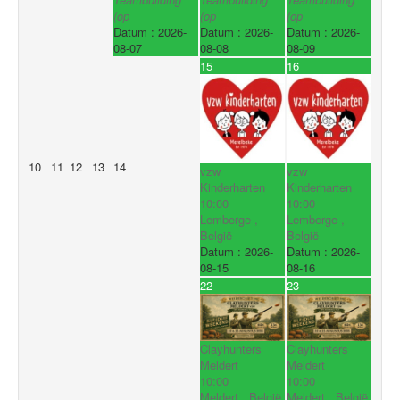
(op
(op
(op
Datum :
2026-
Datum :
2026-
Datum :
2026-
08-07
08-08
08-09
15
16
10
11
12
13
14
vzw
vzw
Kinderharten
Kinderharten
10:00
10:00
Lemberge ,
Lemberge ,
België
België
Datum :
2026-
Datum :
2026-
08-15
08-16
22
23
Clayhunters
Clayhunters
Meldert
Meldert
10:00
10:00
Meldert , België
Meldert , België