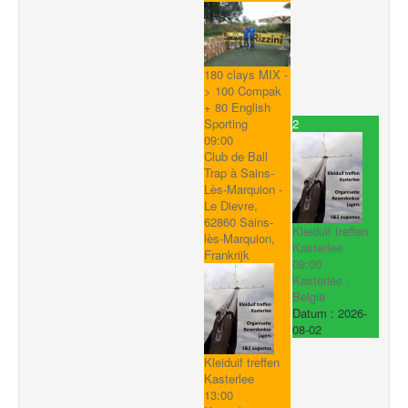
180 clays MIX -
> 100 Compak
+ 80 English
2
Sporting
09:00
Club de Ball
Trap à Sains-
Lès-Marquion -
Le Dievre,
62860 Sains-
Kleiduif treffen
lès-Marquion,
Kasterlee
Frankrijk
09:00
Kasterlee ,
België
Datum :
2026-
08-02
Kleiduif treffen
Kasterlee
13:00