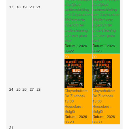
Jaarlijkse
Jaarlijkse
17
18
19
20
21
weideschieting
weideschieting
van Clayhunters
van Clayhunters
Meldert vzw,
Meldert vzw,
ingericht ter
ingericht ter
ondersteuning
ondersteuning
van een goed
van een goed
doel
doel
Datum :
2026-
Datum :
2026-
08-22
08-23
29
30
24
25
26
27
28
Clayschutters
Clayschutters
De Zuidhoek
De Zuidhoek
13:00
13:00
Roeselare ,
Roeselare ,
België
België
Datum :
2026-
Datum :
2026-
08-29
08-30
31