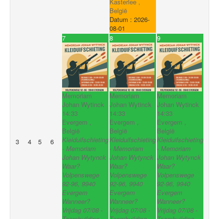
Kasterlee ,
België
Datum :
2026-
08-01
7
8
9
Memoriam
Memoriam
Memoriam
Johan Wytinck
Johan Wytinck
Johan Wytinck
14:33
14:33
14:33
Evergem ,
Evergem ,
Evergem ,
België
België
België
Kleiduifschieting
Kleiduifschieting
Kleiduifschieting
3
4
5
6
- Memoriam
- Memoriam
- Memoriam
Johan Wytynck
Johan Wytynck
Johan Wytynck
Waar?
Waar?
Waar?
Volpenswege
Volpenswege
Volpenswege
92-96, 9940
92-96, 9940
92-96, 9940
Evergem
Evergem
Evergem
Wanneer?
Wanneer?
Wanneer?
Vrijdag 07/08 -
Vrijdag 07/08 -
Vrijdag 07/08 -
Teambuilding
Teambuilding
Teambuilding